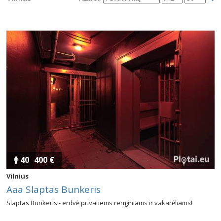
Salės
Pirtys
Pagal miestą
Žemėlapis
40
400 €
Vilnius
Aaa Slaptas Bunkeris
Slaptas Bunkeris - erdvė privatiems renginiams ir vakarėliams!