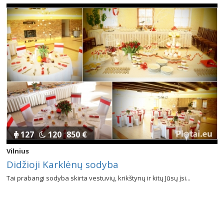
127
120
850 €
Vilnius
Didžioji Karklėnų sodyba
Tai prabangi sodyba skirta vestuvių, krikštynų ir kitų Jūsų įsi...