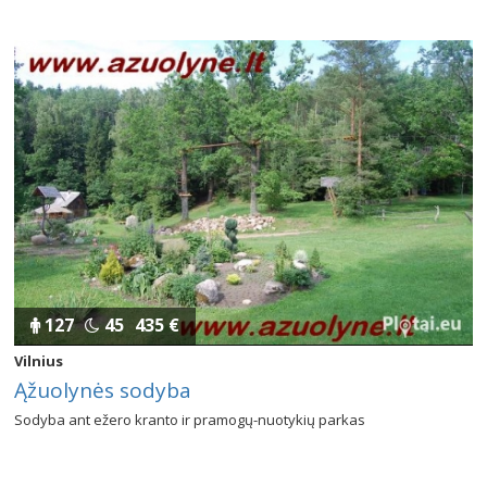
127
45
435 €
Vilnius
Ąžuolynės sodyba
Sodyba ant ežero kranto ir pramogų-nuotykių parkas