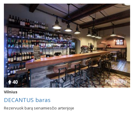
40
Vilnius
DECANTUS baras
Rezervuok barą senamiesčio arterijoje