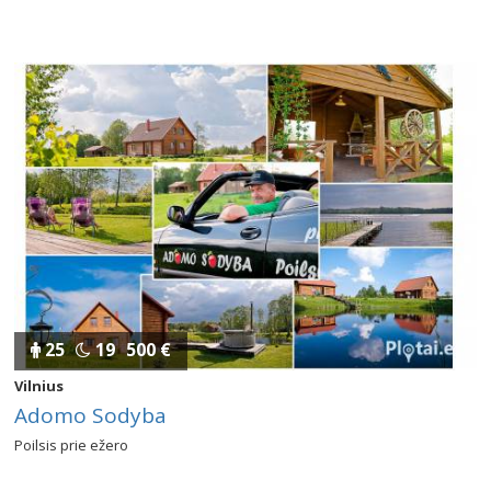
25
19
500 €
Vilnius
Adomo Sodyba
Poilsis prie ežero