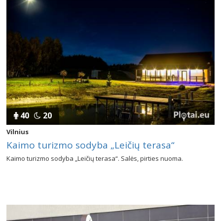
40
20
Vilnius
Kaimo turizmo sodyba „Leičių terasa“
Kaimo turizmo sodyba „Leičių terasa“. Salės, pirties nuoma.