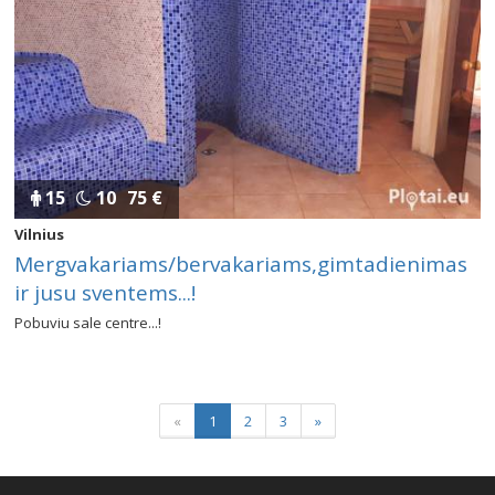
15
10
75 €
Vilnius
Mergvakariams/bervakariams,gimtadienimas
ir jusu sventems...!
Pobuviu sale centre...!
«
1
2
3
»