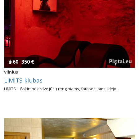
60
350 €
Vilnius
LIMITS klubas
LIMITS – išskirtinė erdvė jūsų renginiams, fotosesijoms, idėjo...