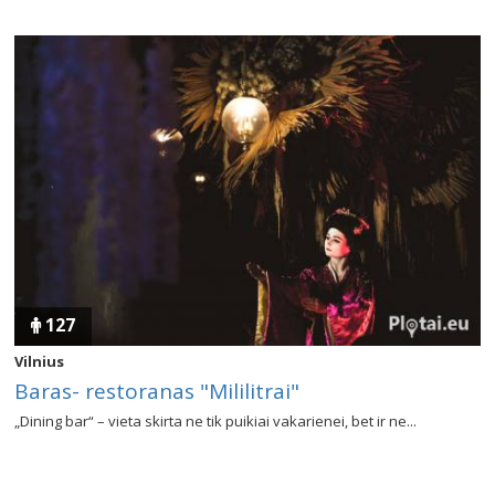
127
Vilnius
Baras- restoranas "Mililitrai"
„Dining bar“ – vieta skirta ne tik puikiai vakarienei, bet ir ne...