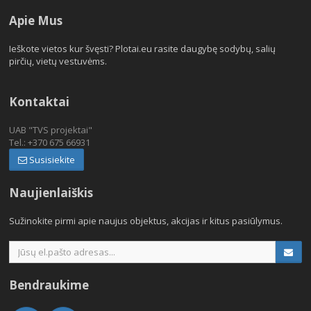
Apie Mus
Ieškote vietos kur švęsti? Plotai.eu rasite daugybę sodybų, salių
pirčių, vietų vestuvėms.
Kontaktai
UAB "TVS projektai"
Tel.: +370 675 66931
Susisiekite
Naujienlaiškis
Sužinokite pirmi apie naujus objektus, akcijas ir kitus pasiūlymus.
Bendraukime