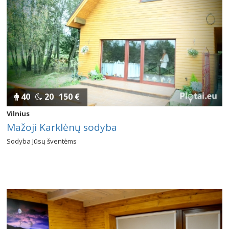
40
20
150 €
Vilnius
Mažoji Karklėnų sodyba
Sodyba Jūsų šventėms