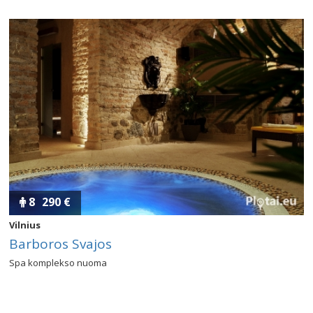
8
290 €
Vilnius
Barboros Svajos
Spa komplekso nuoma