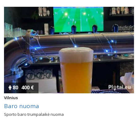
80
400 €
Vilnius
Baro nuoma
Sporto baro trumpalaikė nuoma