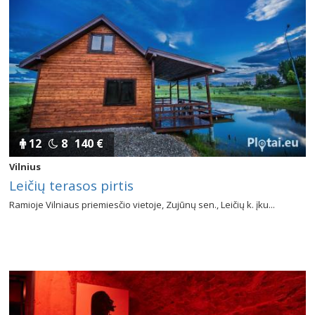
12
8
140 €
Vilnius
Leičių terasos pirtis
Ramioje Vilniaus priemiesčio vietoje, Zujūnų sen., Leičių k. įku...