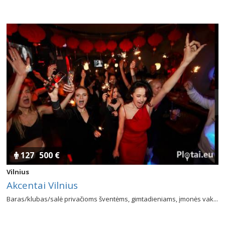
127
500 €
Vilnius
Akcentai Vilnius
Baras/klubas/salė privačioms šventėms, gimtadieniams, įmonės vak...