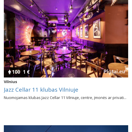
100
1 €
Vilnius
Jazz Cellar 11 klubas Vilniuje
Nuomojamas klubas Jazz Cellar 11 Vilniuje, centre, įmonės ar privati...