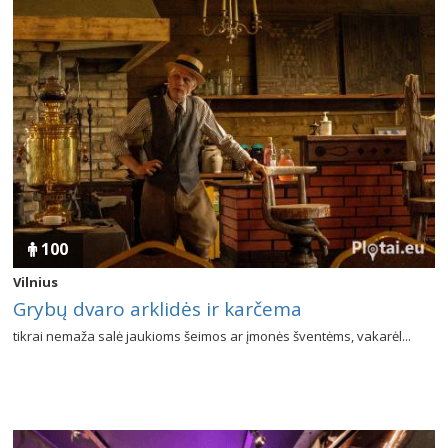
100
Vilnius
Grybų dvaro arklidės ir karčema
tikrai nemaža salė jaukioms šeimos ar įmonės šventėms, vakarėl...