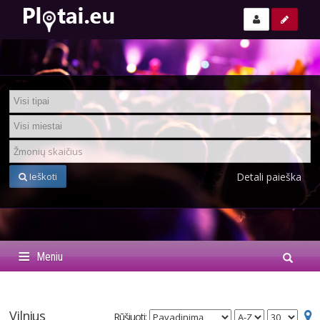
Ieškoti
Detali paieška
Meniu
Kaimo turizmas
Vilnius
Rūšiuoti:
Sodybos