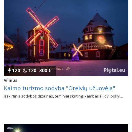
120
120
300 €
Vilnius
Kaimo turizmo sodyba "Oreivių užuovėja"
Išskirtinis sodybos dizainas, teminiai skirtingi kambariai, dvi pokyl...